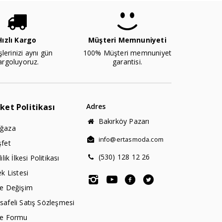
Hızlı Kargo
Müşteri Memnuniyeti
şlerinizi aynı gün
100% Müşteri memnuniyet
argoluyoruz.
garantisi.
rket Politikası
Adres
Bakırköy Pazarı
ğaza
info@ertasmoda.com
şfet
(530) 128 12 26
lilik İlkesi Politikası
ek Listesi
de Değişim
afeli Satış Sözleşmesi
de Formu