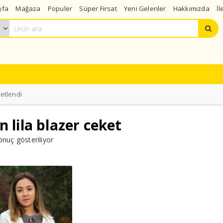
yfa
Mağaza
Populer
Süper Fırsat
Yeni Gelenler
Hakkımızda
İl
ketlendi
n lila blazer ceket
onuç gösteriliyor