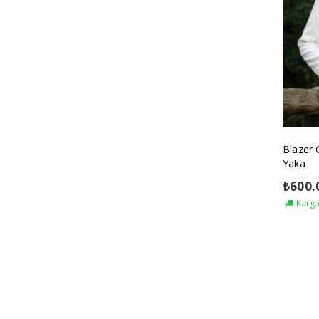
Blazer
Yaka
₺
600.
Kargo 