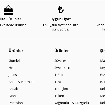
liteli Ürünler
Uygun Fiyat
l kalitede ürünler
En uygun fiyatlarla size
Sipari
sunuyoruz.
k
Ürünler
Ürünler
Şi
Gömlek
Süveter
Ma
Hırka
Sweatshirt
Ke
Jeans
T-Shirt
Giz
Kapri & Bermuda
Tayt
İst
Kazak
Trençkot
İa
Mont
Tulum
Mes
Pantolon
Yağmurluk & Rüzgarlık
İa