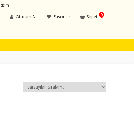
etişim
0
Oturum Aç
Favoriler
Sepet