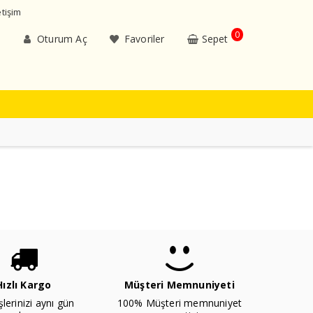
etişim
0
Oturum Aç
Favoriler
Sepet
Hızlı Kargo
Müşteri Memnuniyeti
şlerinizi aynı gün
100% Müşteri memnuniyet