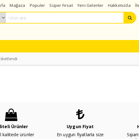
yfa
Mağaza
Populer
Süper Fırsat
Yeni Gelenler
Hakkımızda
İl
tiketlendi
liteli Ürünler
Uygun Fiyat
l kalitede ürünler
En uygun fiyatlarla size
Sipari