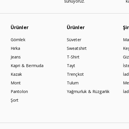
sunuyoruz.
k
Ürünler
Ürünler
Şi
Gömlek
Süveter
Ma
Hırka
Sweatshirt
Ke
Jeans
T-Shirt
Giz
Kapri & Bermuda
Tayt
İst
Kazak
Trençkot
İa
Mont
Tulum
Mes
Pantolon
Yağmurluk & Rüzgarlık
İa
Şort