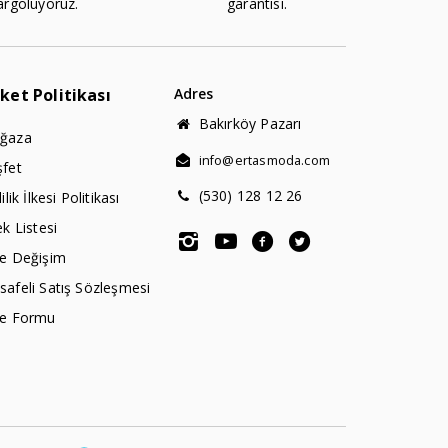
argoluyoruz.
garantisi.
rket Politikası
Adres
Bakırköy Pazarı
ğaza
info@ertasmoda.com
şfet
(530) 128 12 26
lilik İlkesi Politikası
ek Listesi
de Değişim
afeli Satış Sözleşmesi
de Formu