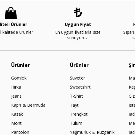
liteli Ürünler
Uygun Fiyat
l kalitede ürünler
En uygun fiyatlarla size
Sipari
sunuyoruz.
k
Ürünler
Ürünler
Şi
Gömlek
Süveter
Ma
Hırka
Sweatshirt
Ke
Jeans
T-Shirt
Giz
Kapri & Bermuda
Tayt
İst
Kazak
Trençkot
İa
Mont
Tulum
Mes
Pantolon
Yağmurluk & Rüzgarlık
İa