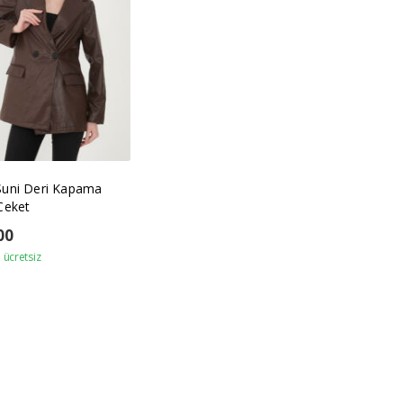
Suni Deri Kapama
Ceket
00
ücretsiz