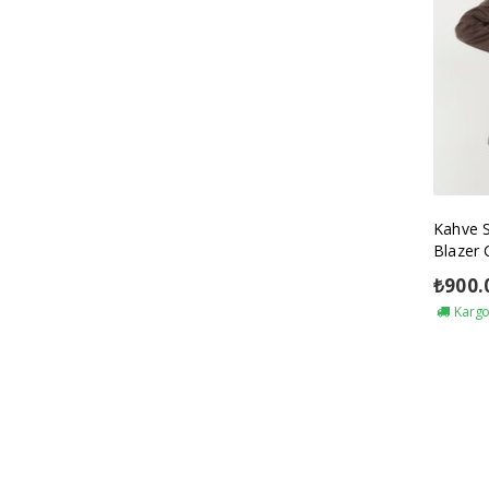
Kahve 
Blazer 
₺
900.
Kargo 