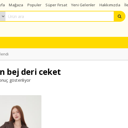
yfa
Mağaza
Populer
Süper Fırsat
Yeni Gelenler
Hakkımızda
İl
tlendi
n bej deri ceket
onuç gösteriliyor