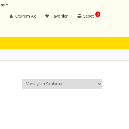
etişim
0
Oturum Aç
Favoriler
Sepet