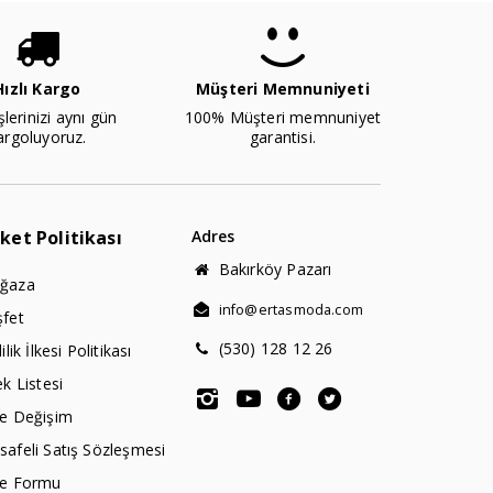
Hızlı Kargo
Müşteri Memnuniyeti
şlerinizi aynı gün
100% Müşteri memnuniyet
argoluyoruz.
garantisi.
rket Politikası
Adres
Bakırköy Pazarı
ğaza
info@ertasmoda.com
şfet
(530) 128 12 26
lilik İlkesi Politikası
ek Listesi
de Değişim
afeli Satış Sözleşmesi
de Formu