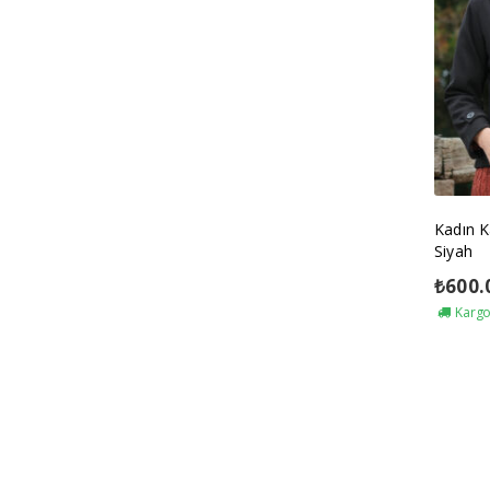
Kadın K
Siyah
₺
600.
Kargo 