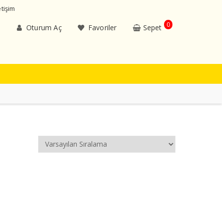
etişim
0
Oturum Aç
Favoriler
Sepet