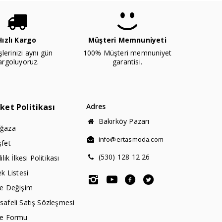
Hızlı Kargo
Müşteri Memnuniyeti
şlerinizi aynı gün
100% Müşteri memnuniyet
argoluyoruz.
garantisi.
rket Politikası
Adres
Bakırköy Pazarı
ğaza
info@ertasmoda.com
şfet
(530) 128 12 26
lilik İlkesi Politikası
ek Listesi
de Değişim
afeli Satış Sözleşmesi
de Formu