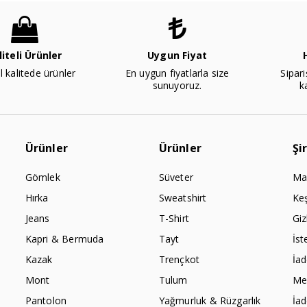
liteli Ürünler
Uygun Fiyat
l kalitede ürünler
En uygun fiyatlarla size
Sipari
sunuyoruz.
k
Ürünler
Ürünler
Şi
Gömlek
Süveter
Ma
Hırka
Sweatshirt
Ke
Jeans
T-Shirt
Giz
Kapri & Bermuda
Tayt
İst
Kazak
Trençkot
İa
Mont
Tulum
Mes
Pantolon
Yağmurluk & Rüzgarlık
İa