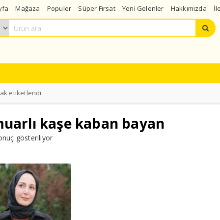
yfa
Mağaza
Populer
Süper Fırsat
Yeni Gelenler
Hakkımızda
İl
ak etiketlendi
uarlı kaşe kaban bayan
onuç gösteriliyor