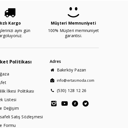
Hızlı Kargo
Müşteri Memnuniyeti
şlerinizi aynı gün
100% Müşteri memnuniyet
argoluyoruz.
garantisi.
rket Politikası
Adres
Bakırköy Pazarı
ğaza
info@ertasmoda.com
şfet
(530) 128 12 26
lilik İlkesi Politikası
ek Listesi
de Değişim
afeli Satış Sözleşmesi
de Formu