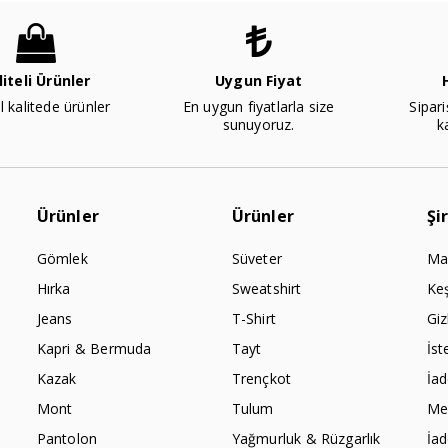
liteli Ürünler
Uygun Fiyat
l kalitede ürünler
En uygun fiyatlarla size
Sipari
sunuyoruz.
k
Ürünler
Ürünler
Şi
Gömlek
Süveter
Ma
Hırka
Sweatshirt
Ke
Jeans
T-Shirt
Giz
Kapri & Bermuda
Tayt
İst
Kazak
Trençkot
İa
Mont
Tulum
Mes
Pantolon
Yağmurluk & Rüzgarlık
İa