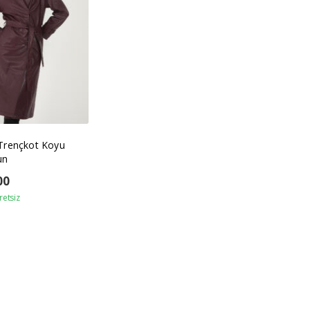
 Trençkot Koyu
un
00
retsiz