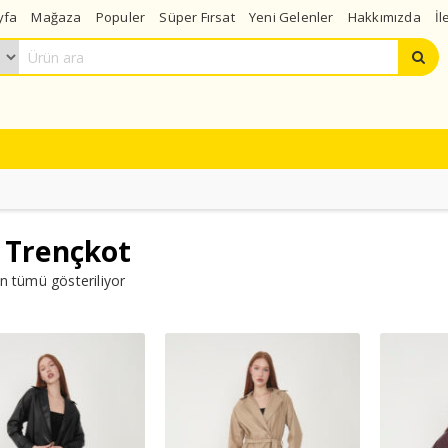
yfa
Mağaza
Populer
Süper Fırsat
Yeni Gelenler
Hakkımızda
İl
 Trençkot
n tümü gösteriliyor