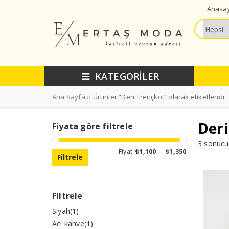
Anasa
KATEGORİLER
Ana Sayfa
›› Ürünler “Deri Trençkot” olarak etiketlendi
Deri
Fiyata göre filtrele
3 sonucu
En
En
Fiyat:
₺1,100
—
₺1,350
Filtrele
düşük
yüksek
fiyat
fiyat
Filtrele
Siyah
(1)
Acı kahve
(1)