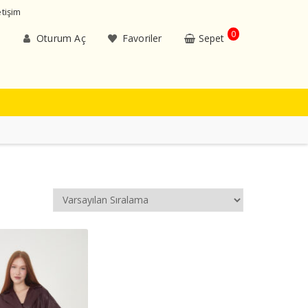
etişim
0
Oturum Aç
Favoriler
Sepet