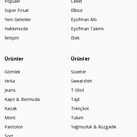
Populer
Ceket
Süper Fırsat
Elbise
Yeni Gelenler
Eşofman Altı
Hakkımızda
Eşofman Takımı
İletişim
Etek
Ürünler
Ürünler
Gömlek
Süveter
Hırka
Sweatshirt
Jeans
T-Shirt
Kapri & Bermuda
Tayt
Kazak
Trençkot
Mont
Tulum
Pantolon
Yağmurluk & Rüzgarlık
Şort