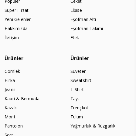
Populer
Ceket
Süper Fırsat
Elbise
Yeni Gelenler
Eşofman Altı
Hakkımızda
Eşofman Takımı
İletişim
Etek
Ürünler
Ürünler
Gömlek
Süveter
Hırka
Sweatshirt
Jeans
T-Shirt
Kapri & Bermuda
Tayt
Kazak
Trençkot
Mont
Tulum
Pantolon
Yağmurluk & Rüzgarlık
Şort