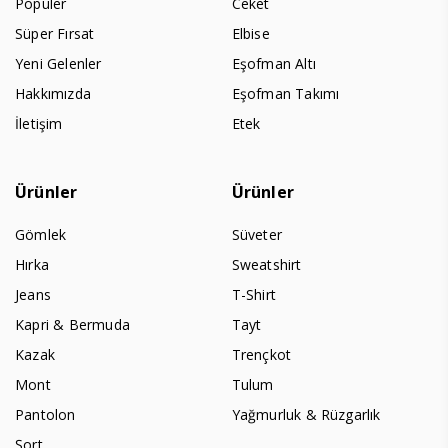
Populer
Ceket
Süper Fırsat
Elbise
Yeni Gelenler
Eşofman Altı
Hakkımızda
Eşofman Takımı
İletişim
Etek
Ürünler
Ürünler
Gömlek
Süveter
Hırka
Sweatshirt
Jeans
T-Shirt
Kapri & Bermuda
Tayt
Kazak
Trençkot
Mont
Tulum
Pantolon
Yağmurluk & Rüzgarlık
Şort