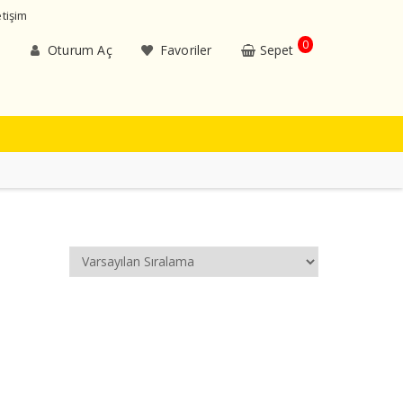
etişim
0
Oturum Aç
Favoriler
Sepet