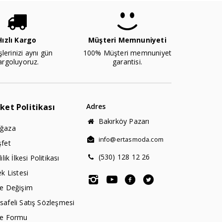
Hızlı Kargo
Müşteri Memnuniyeti
şlerinizi aynı gün
100% Müşteri memnuniyet
argoluyoruz.
garantisi.
rket Politikası
Adres
Bakırköy Pazarı
ğaza
info@ertasmoda.com
şfet
(530) 128 12 26
lilik İlkesi Politikası
ek Listesi
de Değişim
afeli Satış Sözleşmesi
de Formu