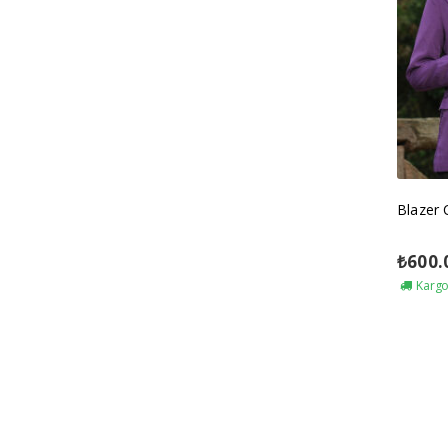
Blazer
₺
600.
Kargo 