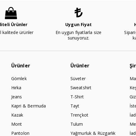
liteli Ürünler
Uygun Fiyat
l kalitede ürünler
En uygun fiyatlarla size
Sipari
sunuyoruz.
k
Ürünler
Ürünler
Şi
Gömlek
Süveter
Ma
Hırka
Sweatshirt
Ke
Jeans
T-Shirt
Giz
Kapri & Bermuda
Tayt
İst
Kazak
Trençkot
İa
Mont
Tulum
Mes
Pantolon
Yağmurluk & Rüzgarlık
İa