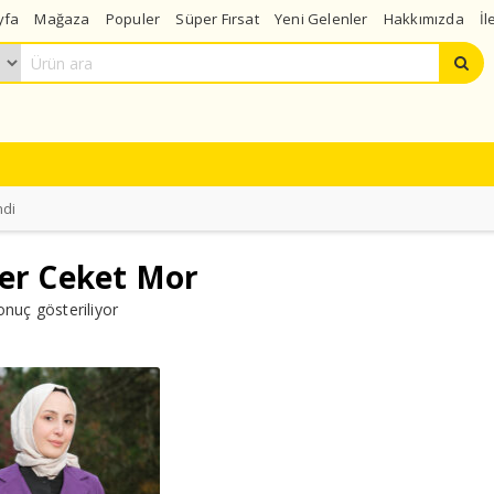
yfa
Mağaza
Populer
Süper Fırsat
Yeni Gelenler
Hakkımızda
İl
ndi
er Ceket Mor
onuç gösteriliyor