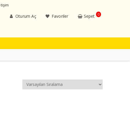
etişim
0
Oturum Aç
Favoriler
Sepet