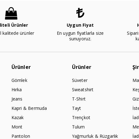
liteli Ürünler
Uygun Fiyat
l kalitede ürünler
En uygun fiyatlarla size
Sipari
sunuyoruz.
k
Ürünler
Ürünler
Şi
Gömlek
Süveter
Ma
Hırka
Sweatshirt
Ke
Jeans
T-Shirt
Giz
Kapri & Bermuda
Tayt
İst
Kazak
Trençkot
İa
Mont
Tulum
Mes
Pantolon
Yağmurluk & Rüzgarlık
İa