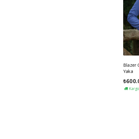
Blazer 
Yaka
₺
600.
Kargo 