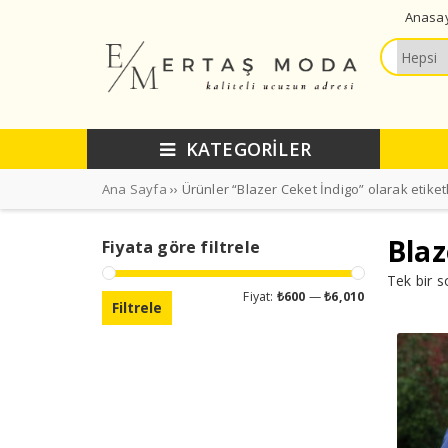
Anasa
KATEGORİLER
Ana Sayfa
›› Ürünler “Blazer Ceket İndigo” olarak etiket
Blaz
Fiyata göre filtrele
Tek bir s
En
En
Fiyat:
₺600
—
₺6,010
Filtrele
düşük
yüksek
fiyat
fiyat