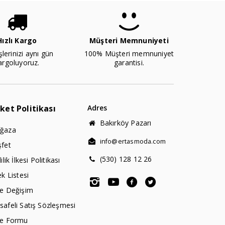
Hızlı Kargo
Müşteri Memnuniyeti
şlerinizi aynı gün
100% Müşteri memnuniyet
argoluyoruz.
garantisi.
rket Politikası
Adres
Bakırköy Pazarı
ğaza
info@ertasmoda.com
şfet
(530) 128 12 26
lilik İlkesi Politikası
ek Listesi
de Değişim
afeli Satış Sözleşmesi
de Formu