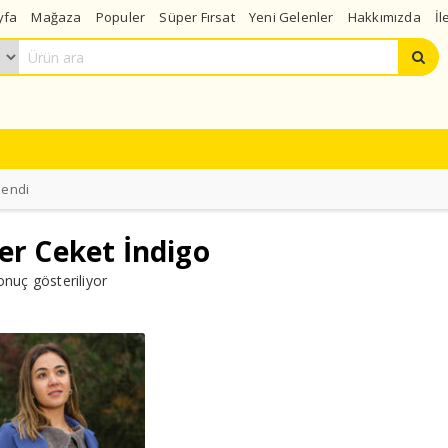
yfa
Mağaza
Populer
Süper Fırsat
Yeni Gelenler
Hakkımızda
İl
lendi
er Ceket İndigo
onuç gösteriliyor