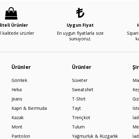
liteli Ürünler
Uygun Fiyat
l kalitede ürünler
En uygun fiyatlarla size
Sipari
sunuyoruz.
k
Ürünler
Ürünler
Şi
Gömlek
Süveter
Ma
Hırka
Sweatshirt
Ke
Jeans
T-Shirt
Giz
Kapri & Bermuda
Tayt
İst
Kazak
Trençkot
İa
Mont
Tulum
Mes
Pantolon
Yağmurluk & Rüzgarlık
İa