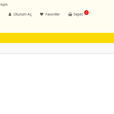
etişim
0
Oturum Aç
Favoriler
Sepet