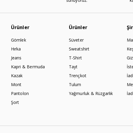
sunuyoruz.
k
Ürünler
Ürünler
Şi
Gömlek
Süveter
Ma
Hırka
Sweatshirt
Ke
Jeans
T-Shirt
Giz
Kapri & Bermuda
Tayt
İst
Kazak
Trençkot
İa
Mont
Tulum
Mes
Pantolon
Yağmurluk & Rüzgarlık
İa
Şort