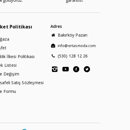
argoluyoruz.
garantisi.
rket Politikası
Adres
Bakırköy Pazarı
ğaza
info@ertasmoda.com
şfet
(530) 128 12 26
lilik İlkesi Politikası
ek Listesi
de Değişim
afeli Satış Sözleşmesi
de Formu