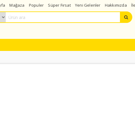
yfa
Mağaza
Populer
Süper Fırsat
Yeni Gelenler
Hakkımızda
İl