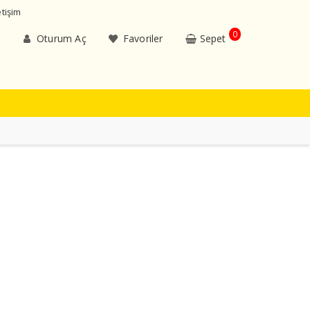
etişim
0
Oturum Aç
Favoriler
Sepet