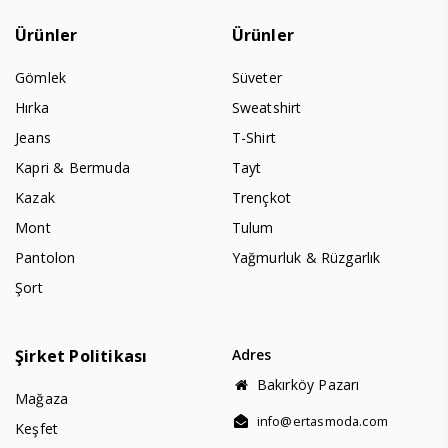
Ürünler
Ürünler
Gömlek
Süveter
Hırka
Sweatshirt
Jeans
T-Shirt
Kapri & Bermuda
Tayt
Kazak
Trençkot
Mont
Tulum
Pantolon
Yağmurluk & Rüzgarlık
Şort
Şirket Politikası
Adres
Bakırköy Pazarı
Mağaza
info@ertasmoda.com
Keşfet