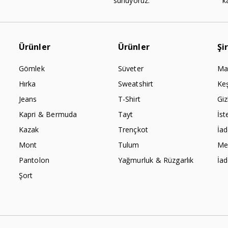
sunuyoruz.
k
Ürünler
Ürünler
Şi
Gömlek
Süveter
Ma
Hırka
Sweatshirt
Ke
Jeans
T-Shirt
Giz
Kapri & Bermuda
Tayt
İst
Kazak
Trençkot
İa
Mont
Tulum
Mes
Pantolon
Yağmurluk & Rüzgarlık
İa
Şort