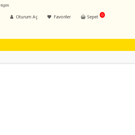
etişim
0
Oturum Aç
Favoriler
Sepet