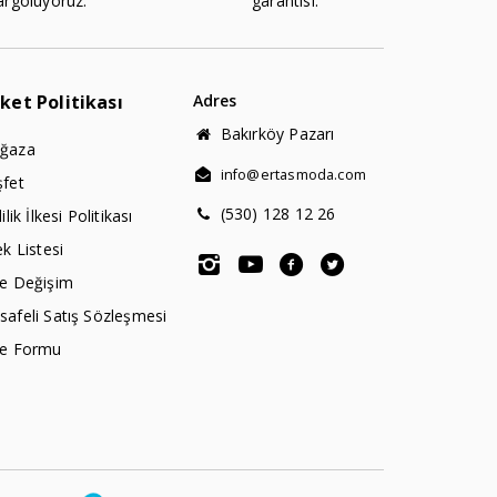
argoluyoruz.
garantisi.
rket Politikası
Adres
Bakırköy Pazarı
ğaza
info@ertasmoda.com
şfet
(530) 128 12 26
lilik İlkesi Politikası
ek Listesi
de Değişim
afeli Satış Sözleşmesi
de Formu