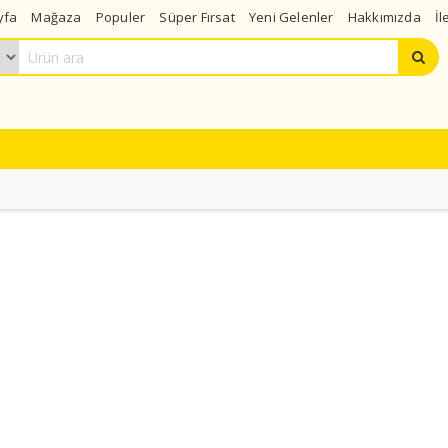
yfa
Mağaza
Populer
Süper Fırsat
Yeni Gelenler
Hakkımızda
İl