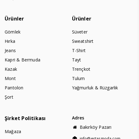
Ürünler
Ürünler
Gömlek
Süveter
Hırka
Sweatshirt
Jeans
T-Shirt
Kapri & Bermuda
Tayt
Kazak
Trençkot
Mont
Tulum
Pantolon
Yağmurluk & Rüzgarlık
Şort
Şirket Politikası
Adres
Bakırköy Pazarı
Mağaza
info@ertasmoda.com