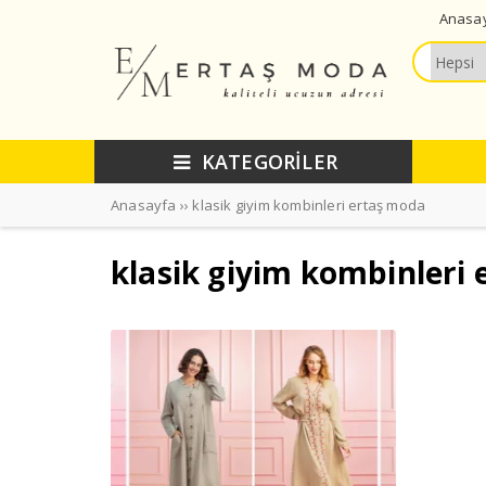
Anasa
KATEGORİLER
Anasayfa
››
klasik giyim kombinleri ertaş moda
klasik giyim kombinleri