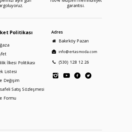
şlerinizi aynı gün
100% Müşteri memnuniyet
argoluyoruz.
garantisi.
rket Politikası
Adres
Bakırköy Pazarı
ğaza
info@ertasmoda.com
şfet
(530) 128 12 26
lilik İlkesi Politikası
ek Listesi
de Değişim
afeli Satış Sözleşmesi
de Formu