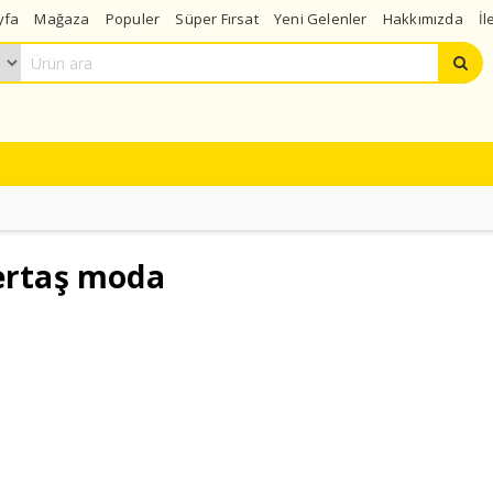
yfa
Mağaza
Populer
Süper Fırsat
Yeni Gelenler
Hakkımızda
İl
 ertaş moda