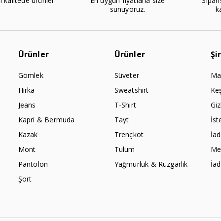
l kalitede ürünler
En uygun fiyatlarla size
Sipari
sunuyoruz.
k
Ürünler
Ürünler
Şi
Gömlek
Süveter
Ma
Hırka
Sweatshirt
Ke
Jeans
T-Shirt
Giz
Kapri & Bermuda
Tayt
İst
Kazak
Trençkot
İa
Mont
Tulum
Mes
Pantolon
Yağmurluk & Rüzgarlık
İa
Şort