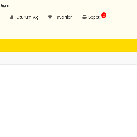
etişim
0
Oturum Aç
Favoriler
Sepet