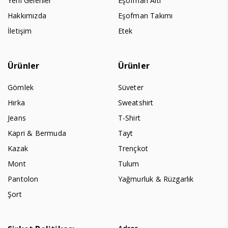
Yeni Gelenler
Eşofman Altı
Hakkımızda
Eşofman Takımı
İletişim
Etek
Ürünler
Ürünler
Gömlek
Süveter
Hırka
Sweatshirt
Jeans
T-Shirt
Kapri & Bermuda
Tayt
Kazak
Trençkot
Mont
Tulum
Pantolon
Yağmurluk & Rüzgarlık
Şort