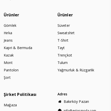
Ürünler
Ürünler
Gömlek
Süveter
Hırka
Sweatshirt
Jeans
T-Shirt
Kapri & Bermuda
Tayt
Kazak
Trençkot
Mont
Tulum
Pantolon
Yağmurluk & Rüzgarlık
Şort
Şirket Politikası
Adres
Bakırköy Pazarı
Mağaza
info@ertasmoda.com