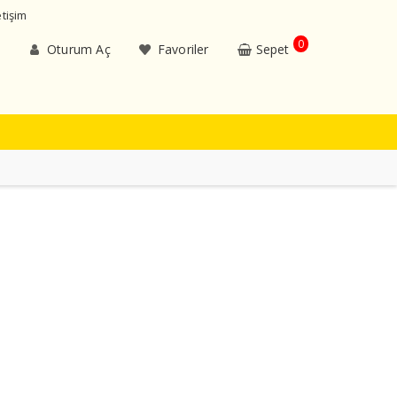
etişim
0
Oturum Aç
Favoriler
Sepet