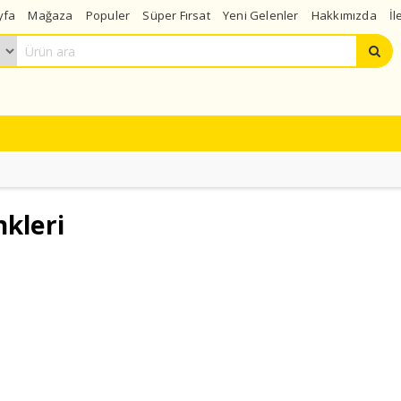
yfa
Mağaza
Populer
Süper Fırsat
Yeni Gelenler
Hakkımızda
İl
nkleri