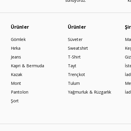
sunuyoruz.
k
Ürünler
Ürünler
Şi
Gömlek
Süveter
Ma
Hırka
Sweatshirt
Ke
Jeans
T-Shirt
Giz
Kapri & Bermuda
Tayt
İst
Kazak
Trençkot
İa
Mont
Tulum
Mes
Pantolon
Yağmurluk & Rüzgarlık
İa
Şort