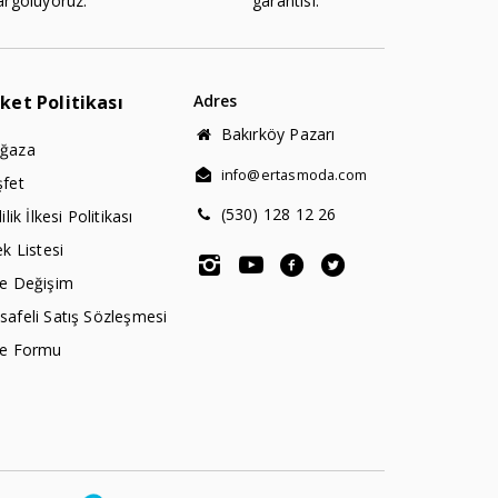
argoluyoruz.
garantisi.
rket Politikası
Adres
Bakırköy Pazarı
ğaza
info@ertasmoda.com
şfet
(530) 128 12 26
lilik İlkesi Politikası
ek Listesi
de Değişim
afeli Satış Sözleşmesi
de Formu