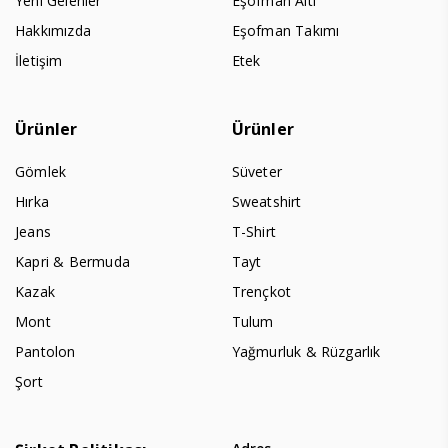
Yeni Gelenler
Eşofman Altı
Hakkımızda
Eşofman Takımı
İletişim
Etek
Ürünler
Ürünler
Gömlek
Süveter
Hırka
Sweatshirt
Jeans
T-Shirt
Kapri & Bermuda
Tayt
Kazak
Trençkot
Mont
Tulum
Pantolon
Yağmurluk & Rüzgarlık
Şort