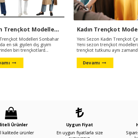
Kadın Trençkot Modelleri Nasıl Olmalı
Kadın Trençkot Model
Trençkot Modelleri Sonbahar
Yeni Sezon Kadın Trençkot Çeş
da en sık giyilen dış giyim
Yeni sezon trençkot modelleri
inden biri trençkotlard...
trençkot tutkunu aynı zamanda
vamı
Devamı
liteli Ürünler
Uygun Fiyat
l kalitede ürünler
En uygun fiyatlarla size
Sipari