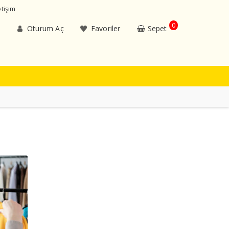
etişim
0
Oturum Aç
Favoriler
Sepet