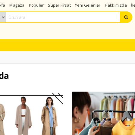
yfa
Mağaza
Populer
Süper Fırsat
Yeni Gelenler
Hakkımızda
İl
da