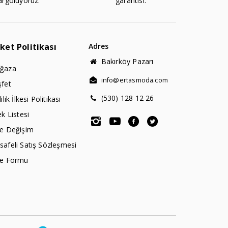
argoluyoruz.
garantisi.
rket Politikası
Adres
Bakırköy Pazarı
ğaza
info@ertasmoda.com
şfet
(530) 128 12 26
lilik İlkesi Politikası
ek Listesi
de Değişim
afeli Satış Sözleşmesi
de Formu