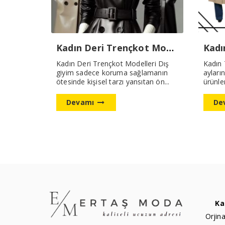
Kadın Deri Trençkot Modellerimiz Yeni Sezon
Kadın Deri Trençkot Modelleri Dış
Kadın 
giyim sadece koruma sağlamanın
ayların
ötesinde kişisel tarzı yansıtan ön...
ürünler
Devamı
De
Ka
Orjina