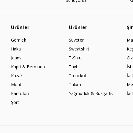
sunuyoruz.
k
Ürünler
Ürünler
Şi
Gömlek
Süveter
Ma
Hırka
Sweatshirt
Ke
Jeans
T-Shirt
Giz
Kapri & Bermuda
Tayt
İst
Kazak
Trençkot
İa
Mont
Tulum
Mes
Pantolon
Yağmurluk & Rüzgarlık
İa
Şort