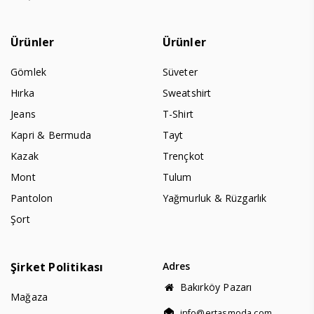
Ürünler
Ürünler
Gömlek
Süveter
Hırka
Sweatshirt
Jeans
T-Shirt
Kapri & Bermuda
Tayt
Kazak
Trençkot
Mont
Tulum
Pantolon
Yağmurluk & Rüzgarlık
Şort
Şirket Politikası
Adres
Bakırköy Pazarı
Mağaza
info@ertasmoda.com