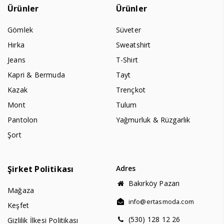
Ürünler
Ürünler
Gömlek
Süveter
Hırka
Sweatshirt
Jeans
T-Shirt
Kapri & Bermuda
Tayt
Kazak
Trençkot
Mont
Tulum
Pantolon
Yağmurluk & Rüzgarlık
Şort
Şirket Politikası
Adres
Bakırköy Pazarı
Mağaza
info@ertasmoda.com
Keşfet
(530) 128 12 26
Gizlilik İlkesi Politikası