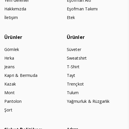
Yeni Gelenler
Eşofman Altı
Hakkımızda
Eşofman Takımı
İletişim
Etek
Ürünler
Ürünler
Gömlek
Süveter
Hırka
Sweatshirt
Jeans
T-Shirt
Kapri & Bermuda
Tayt
Kazak
Trençkot
Mont
Tulum
Pantolon
Yağmurluk & Rüzgarlık
Şort