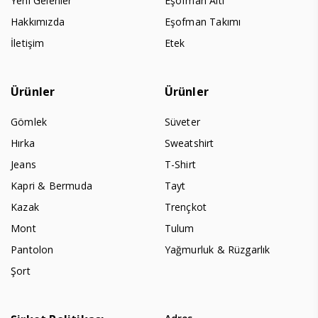
Yeni Gelenler
Eşofman Altı
Hakkımızda
Eşofman Takımı
İletişim
Etek
Ürünler
Ürünler
Gömlek
Süveter
Hırka
Sweatshirt
Jeans
T-Shirt
Kapri & Bermuda
Tayt
Kazak
Trençkot
Mont
Tulum
Pantolon
Yağmurluk & Rüzgarlık
Şort