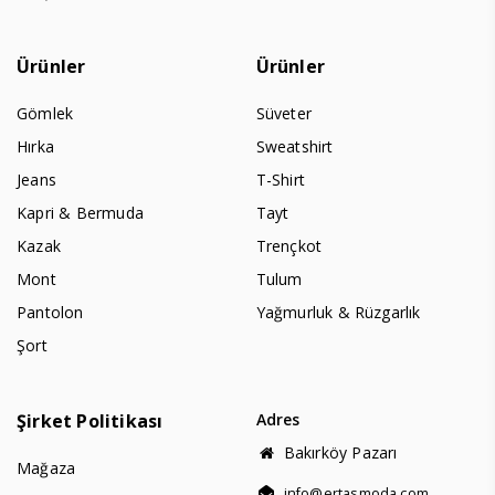
Ürünler
Ürünler
Gömlek
Süveter
Hırka
Sweatshirt
Jeans
T-Shirt
Kapri & Bermuda
Tayt
Kazak
Trençkot
Mont
Tulum
Pantolon
Yağmurluk & Rüzgarlık
Şort
Şirket Politikası
Adres
Bakırköy Pazarı
Mağaza
info@ertasmoda.com