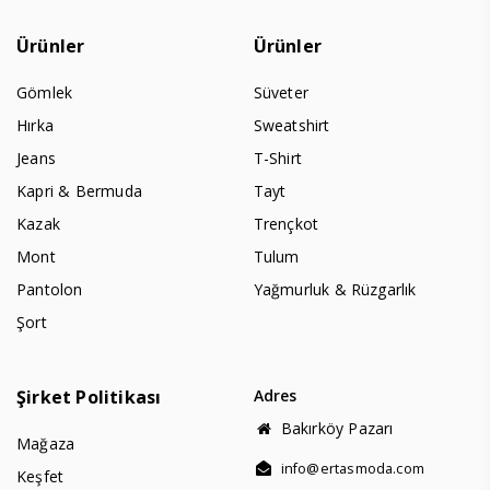
Ürünler
Ürünler
Gömlek
Süveter
Hırka
Sweatshirt
Jeans
T-Shirt
Kapri & Bermuda
Tayt
Kazak
Trençkot
Mont
Tulum
Pantolon
Yağmurluk & Rüzgarlık
Şort
Şirket Politikası
Adres
Bakırköy Pazarı
Mağaza
info@ertasmoda.com
Keşfet