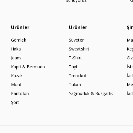
sunuyoruz.
k
Ürünler
Ürünler
Şi
Gömlek
Süveter
Ma
Hırka
Sweatshirt
Ke
Jeans
T-Shirt
Giz
Kapri & Bermuda
Tayt
İst
Kazak
Trençkot
İa
Mont
Tulum
Mes
Pantolon
Yağmurluk & Rüzgarlık
İa
Şort