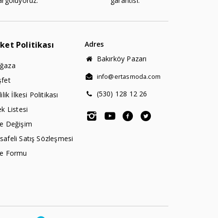
argoluyoruz.
garantisi.
rket Politikası
Adres
Bakırköy Pazarı
ğaza
info@ertasmoda.com
şfet
(530) 128 12 26
lilik İlkesi Politikası
ek Listesi
de Değişim
afeli Satış Sözleşmesi
de Formu