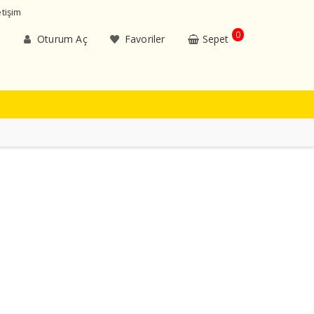
etişim
0
Oturum Aç
Favoriler
Sepet