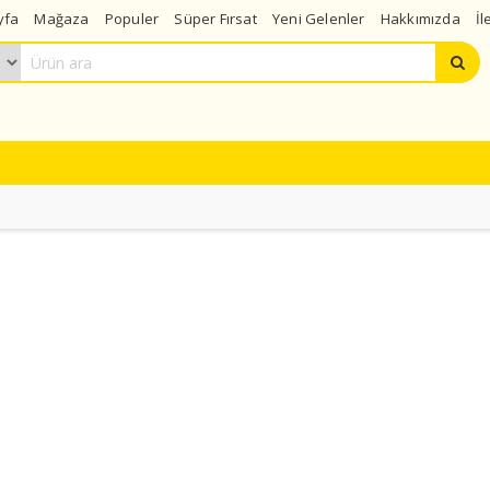
yfa
Mağaza
Populer
Süper Fırsat
Yeni Gelenler
Hakkımızda
İl