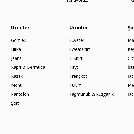
sunuyoruz.
k
Ürünler
Ürünler
Şi
Gömlek
Süveter
Ma
Hırka
Sweatshirt
Ke
Jeans
T-Shirt
Giz
Kapri & Bermuda
Tayt
İst
Kazak
Trençkot
İa
Mont
Tulum
Mes
Pantolon
Yağmurluk & Rüzgarlık
İa
Şort