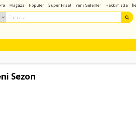
yfa
Mağaza
Populer
Süper Fırsat
Yeni Gelenler
Hakkımızda
İl
eni Sezon