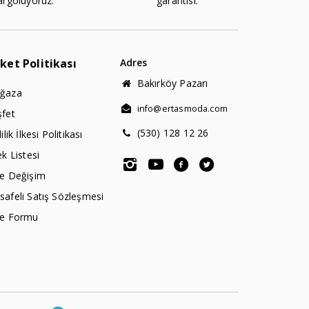
argoluyoruz.
garantisi.
rket Politikası
Adres
Bakırköy Pazarı
ğaza
info@ertasmoda.com
şfet
(530) 128 12 26
lilik İlkesi Politikası
ek Listesi
de Değişim
afeli Satış Sözleşmesi
de Formu