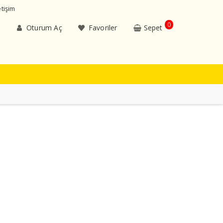
etişim
0
Oturum Aç
Favoriler
Sepet