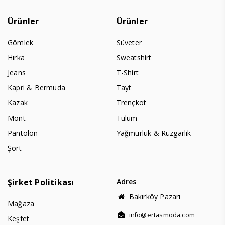
Ürünler
Ürünler
Gömlek
Süveter
Hırka
Sweatshirt
Jeans
T-Shirt
Kapri & Bermuda
Tayt
Kazak
Trençkot
Mont
Tulum
Pantolon
Yağmurluk & Rüzgarlık
Şort
Şirket Politikası
Adres
Bakırköy Pazarı
Mağaza
info@ertasmoda.com
Keşfet