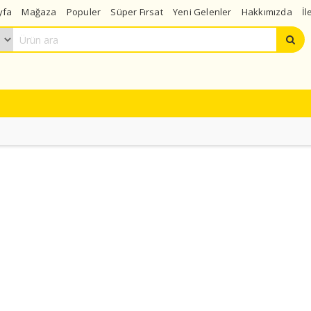
yfa
Mağaza
Populer
Süper Fırsat
Yeni Gelenler
Hakkımızda
İl