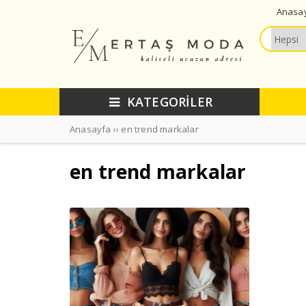
Anasa
KATEGORİLER
Anasayfa
››
en trend markalar
en trend markalar