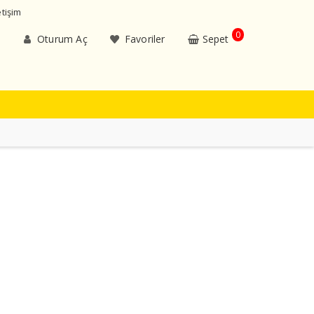
etişim
0
Oturum Aç
Favoriler
Sepet