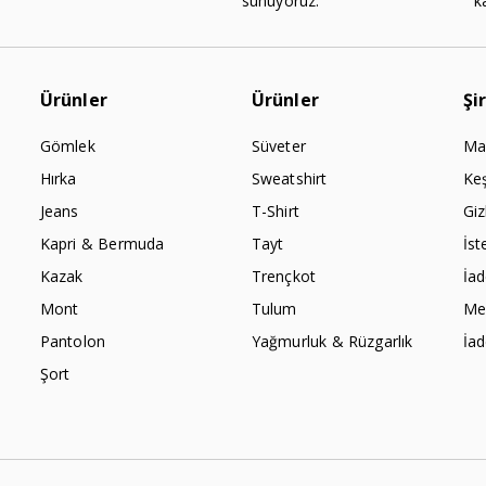
sunuyoruz.
k
Ürünler
Ürünler
Şi
Gömlek
Süveter
Ma
Hırka
Sweatshirt
Ke
Jeans
T-Shirt
Giz
Kapri & Bermuda
Tayt
İst
Kazak
Trençkot
İa
Mont
Tulum
Mes
Pantolon
Yağmurluk & Rüzgarlık
İa
Şort