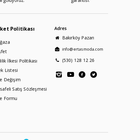
argoluyoruz.
garantisi.
rket Politikası
Adres
Bakırköy Pazarı
ğaza
info@ertasmoda.com
şfet
(530) 128 12 26
lilik İlkesi Politikası
ek Listesi
de Değişim
afeli Satış Sözleşmesi
de Formu