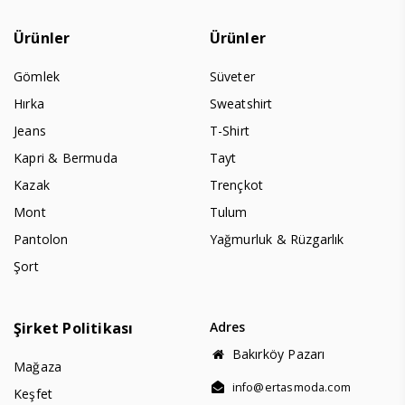
Ürünler
Ürünler
Gömlek
Süveter
Hırka
Sweatshirt
Jeans
T-Shirt
Kapri & Bermuda
Tayt
Kazak
Trençkot
Mont
Tulum
Pantolon
Yağmurluk & Rüzgarlık
Şort
Şirket Politikası
Adres
Bakırköy Pazarı
Mağaza
info@ertasmoda.com
Keşfet