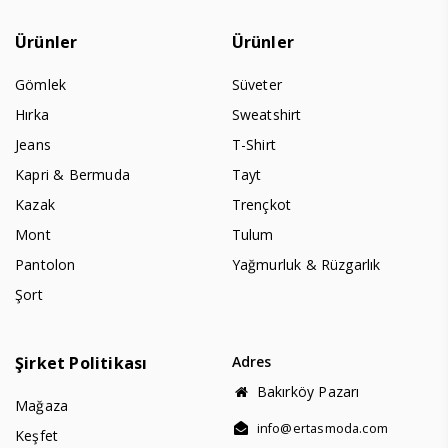
Ürünler
Ürünler
Gömlek
Süveter
Hırka
Sweatshirt
Jeans
T-Shirt
Kapri & Bermuda
Tayt
Kazak
Trençkot
Mont
Tulum
Pantolon
Yağmurluk & Rüzgarlık
Şort
Şirket Politikası
Adres
Bakırköy Pazarı
Mağaza
info@ertasmoda.com
Keşfet