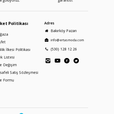
argoluyoruz.
garantisi.
rket Politikası
Adres
Bakırköy Pazarı
ğaza
info@ertasmoda.com
şfet
(530) 128 12 26
lilik İlkesi Politikası
ek Listesi
de Değişim
afeli Satış Sözleşmesi
de Formu