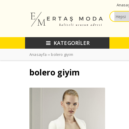
Anasa
KATEGORİLER
Anasayfa
››
bolero giyim
bolero giyim