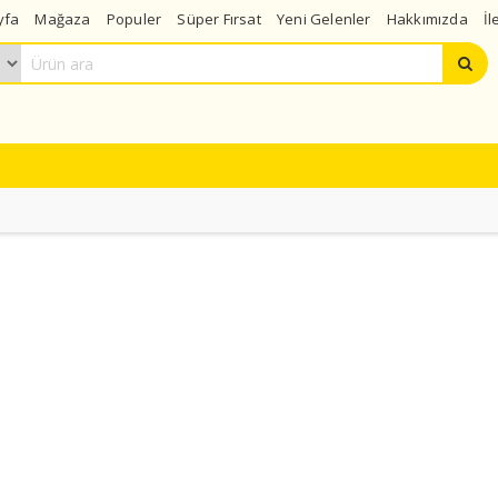
yfa
Mağaza
Populer
Süper Fırsat
Yeni Gelenler
Hakkımızda
İl