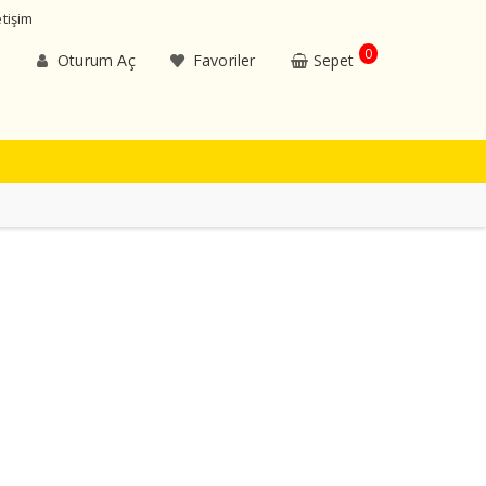
etişim
0
Oturum Aç
Favoriler
Sepet