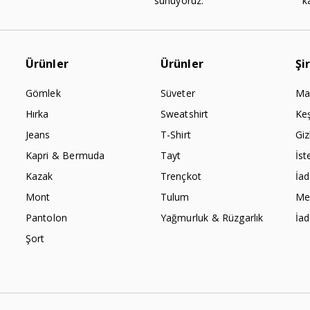
sunuyoruz.
k
Ürünler
Ürünler
Şi
Gömlek
Süveter
Ma
Hırka
Sweatshirt
Ke
Jeans
T-Shirt
Giz
Kapri & Bermuda
Tayt
İst
Kazak
Trençkot
İa
Mont
Tulum
Mes
Pantolon
Yağmurluk & Rüzgarlık
İa
Şort