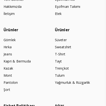
Hakkımızda
Eşofman Takımı
İletişim
Etek
Ürünler
Ürünler
Gömlek
Süveter
Hırka
Sweatshirt
Jeans
T-Shirt
Kapri & Bermuda
Tayt
Kazak
Trençkot
Mont
Tulum
Pantolon
Yağmurluk & Rüzgarlık
Şort
Şirket Politikası
Adres