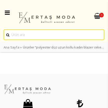
0
Ana Sayfa
›› Ürünler “polyester düz uzun kollu kadın blazer ceket” olarak etiketlendi