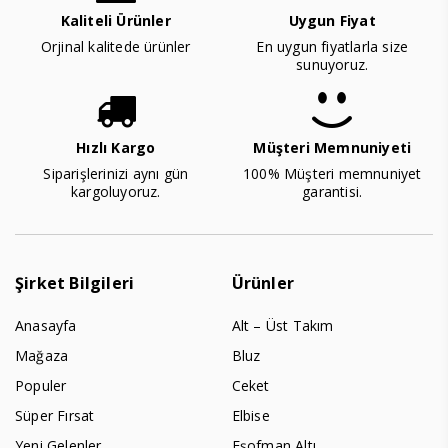
Kaliteli Ürünler
Uygun Fiyat
Orjinal kalitede ürünler
En uygun fiyatlarla size
sunuyoruz.
Hızlı Kargo
Müşteri Memnuniyeti
Siparişlerinizi aynı gün
100% Müşteri memnuniyet
kargoluyoruz.
garantisi.
Şirket Bilgileri
Ürünler
Anasayfa
Alt – Üst Takım
Mağaza
Bluz
Populer
Ceket
Süper Fırsat
Elbise
Yeni Gelenler
Eşofman Altı