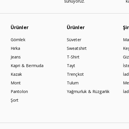
sunuyoruz.
k
Ürünler
Ürünler
Şi
Gömlek
Süveter
Ma
Hırka
Sweatshirt
Ke
Jeans
T-Shirt
Giz
Kapri & Bermuda
Tayt
İst
Kazak
Trençkot
İa
Mont
Tulum
Mes
Pantolon
Yağmurluk & Rüzgarlık
İa
Şort