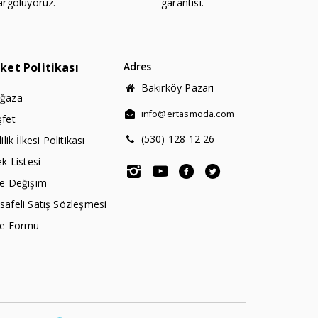
argoluyoruz.
garantisi.
rket Politikası
Adres
Bakırköy Pazarı
ğaza
info@ertasmoda.com
şfet
(530) 128 12 26
lilik İlkesi Politikası
ek Listesi
de Değişim
afeli Satış Sözleşmesi
de Formu