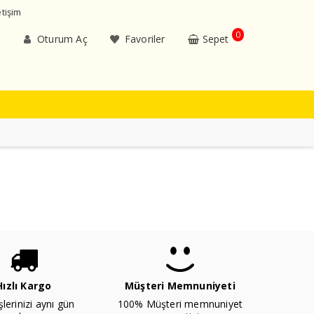
etişim
0
Oturum Aç
Favoriler
Sepet
Hızlı Kargo
Müşteri Memnuniyeti
şlerinizi aynı gün
100% Müşteri memnuniyet