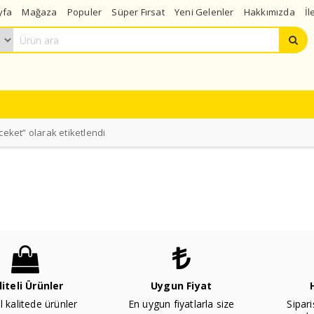
yfa
Mağaza
Populer
Süper Fırsat
Yeni Gelenler
Hakkımızda
İl
 ceket” olarak etiketlendi
liteli Ürünler
Uygun Fiyat
l kalitede ürünler
En uygun fiyatlarla size
Sipari