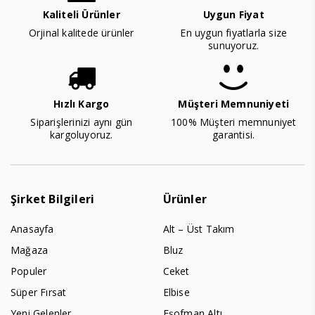
Kaliteli Ürünler
Uygun Fiyat
Orjinal kalitede ürünler
En uygun fiyatlarla size
sunuyoruz.
Hızlı Kargo
Müşteri Memnuniyeti
Siparişlerinizi aynı gün
100% Müşteri memnuniyet
kargoluyoruz.
garantisi.
Şirket Bilgileri
Ürünler
Anasayfa
Alt – Üst Takım
Mağaza
Bluz
Populer
Ceket
Süper Fırsat
Elbise
Yeni Gelenler
Eşofman Altı