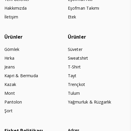
Hakkımızda
Eşofman Takımı
İletişim
Etek
Ürünler
Ürünler
Gömlek
Süveter
Hırka
Sweatshirt
Jeans
T-Shirt
Kapri & Bermuda
Tayt
Kazak
Trençkot
Mont
Tulum
Pantolon
Yağmurluk & Rüzgarlık
Şort
Şirket Politikası
Adres