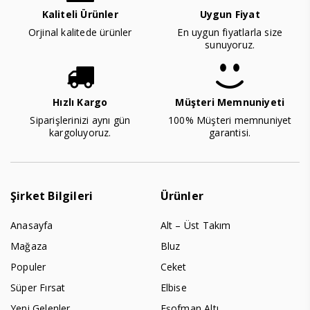
Kaliteli Ürünler
Uygun Fiyat
Orjinal kalitede ürünler
En uygun fiyatlarla size
sunuyoruz.
Hızlı Kargo
Müşteri Memnuniyeti
Siparişlerinizi aynı gün
100% Müşteri memnuniyet
kargoluyoruz.
garantisi.
Şirket Bilgileri
Ürünler
Anasayfa
Alt – Üst Takım
Mağaza
Bluz
Populer
Ceket
Süper Fırsat
Elbise
Yeni Gelenler
Eşofman Altı