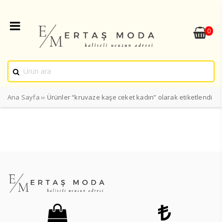
0
Ana Sayfa
›› Ürünler “kruvaze kaşe ceket kadın” olarak etiketlendi