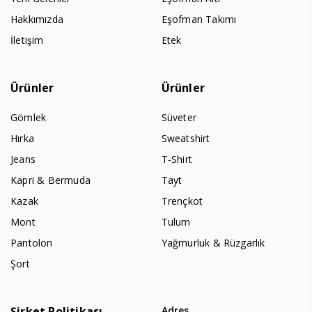
Hakkımızda
Eşofman Takımı
İletişim
Etek
Ürünler
Ürünler
Gömlek
Süveter
Hırka
Sweatshirt
Jeans
T-Shirt
Kapri & Bermuda
Tayt
Kazak
Trençkot
Mont
Tulum
Pantolon
Yağmurluk & Rüzgarlık
Şort
Şirket Politikası
Adres