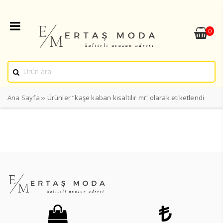
0
Ana Sayfa
›› Ürünler “kaşe kaban kısaltılır mı” olarak etiketlendi