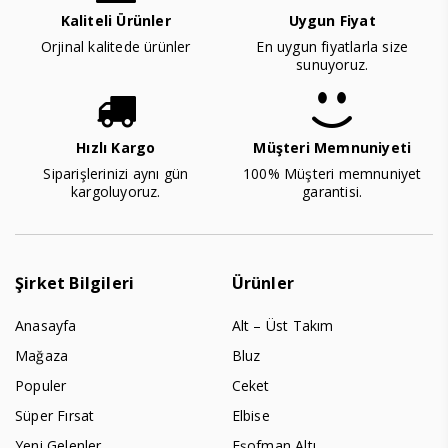
Kaliteli Ürünler
Uygun Fiyat
Orjinal kalitede ürünler
En uygun fiyatlarla size
sunuyoruz.
Hızlı Kargo
Müşteri Memnuniyeti
Siparişlerinizi aynı gün
100% Müşteri memnuniyet
kargoluyoruz.
garantisi.
Şirket Bilgileri
Ürünler
Anasayfa
Alt – Üst Takım
Mağaza
Bluz
Populer
Ceket
Süper Fırsat
Elbise
Yeni Gelenler
Eşofman Altı