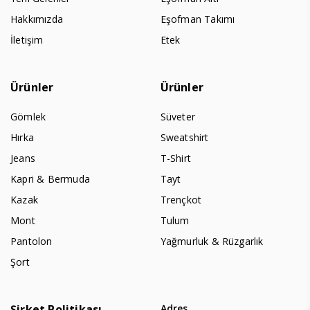
Hakkımızda
Eşofman Takımı
İletişim
Etek
Ürünler
Ürünler
Gömlek
Süveter
Hırka
Sweatshirt
Jeans
T-Shirt
Kapri & Bermuda
Tayt
Kazak
Trençkot
Mont
Tulum
Pantolon
Yağmurluk & Rüzgarlık
Şort
Şirket Politikası
Adres