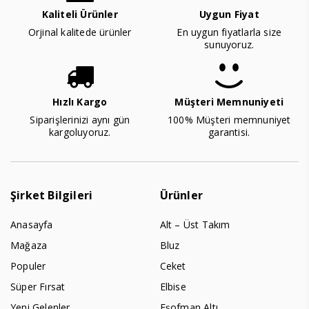
Kaliteli Ürünler
Uygun Fiyat
Orjinal kalitede ürünler
En uygun fiyatlarla size
sunuyoruz.
Hızlı Kargo
Müşteri Memnuniyeti
Siparişlerinizi aynı gün
100% Müşteri memnuniyet
kargoluyoruz.
garantisi.
Şirket Bilgileri
Ürünler
Anasayfa
Alt – Üst Takım
Mağaza
Bluz
Populer
Ceket
Süper Fırsat
Elbise
Yeni Gelenler
Eşofman Altı