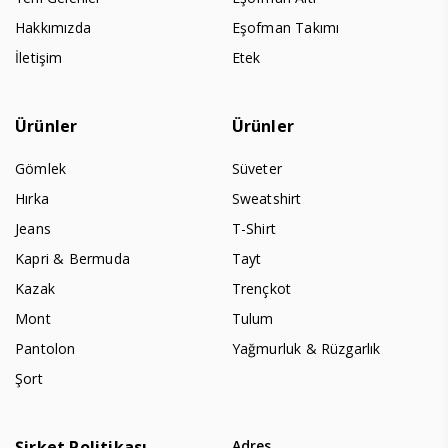
Hakkımızda
Eşofman Takımı
İletişim
Etek
Ürünler
Ürünler
Gömlek
Süveter
Hırka
Sweatshirt
Jeans
T-Shirt
Kapri & Bermuda
Tayt
Kazak
Trençkot
Mont
Tulum
Pantolon
Yağmurluk & Rüzgarlık
Şort
Şirket Politikası
Adres