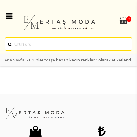
0
Ana Sayfa
›› Ürünler “kaşe kaban kadın renkleri” olarak etiketlendi