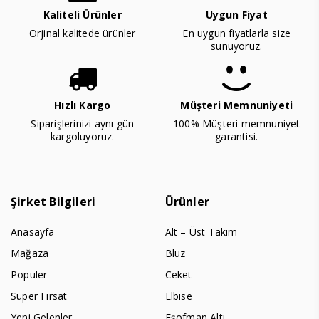
Kaliteli Ürünler
Uygun Fiyat
Orjinal kalitede ürünler
En uygun fiyatlarla size
sunuyoruz.
Hızlı Kargo
Müşteri Memnuniyeti
Siparişlerinizi aynı gün
100% Müşteri memnuniyet
kargoluyoruz.
garantisi.
Şirket Bilgileri
Ürünler
Anasayfa
Alt – Üst Takım
Mağaza
Bluz
Populer
Ceket
Süper Fırsat
Elbise
Yeni Gelenler
Eşofman Altı