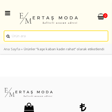
0
Ana Sayfa
›› Ürünler “kaşe kaban kadın rahat” olarak etiketlendi