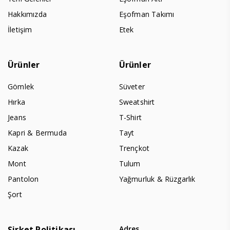
Hakkımızda
Eşofman Takımı
İletişim
Etek
Ürünler
Ürünler
Gömlek
Süveter
Hırka
Sweatshirt
Jeans
T-Shirt
Kapri & Bermuda
Tayt
Kazak
Trençkot
Mont
Tulum
Pantolon
Yağmurluk & Rüzgarlık
Şort
Şirket Politikası
Adres