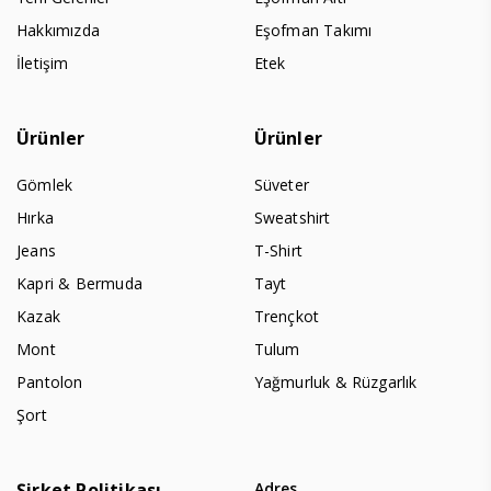
Hakkımızda
Eşofman Takımı
İletişim
Etek
Ürünler
Ürünler
Gömlek
Süveter
Hırka
Sweatshirt
Jeans
T-Shirt
Kapri & Bermuda
Tayt
Kazak
Trençkot
Mont
Tulum
Pantolon
Yağmurluk & Rüzgarlık
Şort
Şirket Politikası
Adres