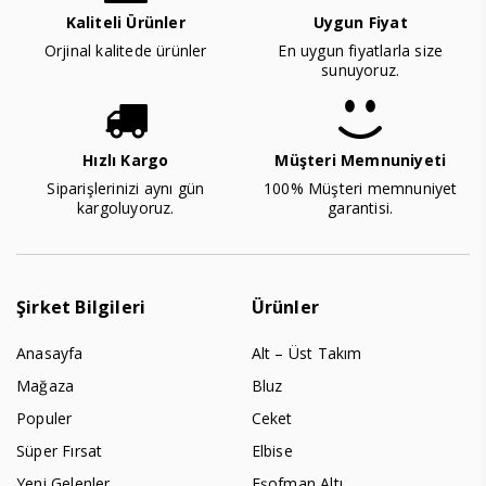
Kaliteli Ürünler
Uygun Fiyat
Orjinal kalitede ürünler
En uygun fiyatlarla size
sunuyoruz.
Hızlı Kargo
Müşteri Memnuniyeti
Siparişlerinizi aynı gün
100% Müşteri memnuniyet
kargoluyoruz.
garantisi.
Şirket Bilgileri
Ürünler
Anasayfa
Alt – Üst Takım
Mağaza
Bluz
Populer
Ceket
Süper Fırsat
Elbise
Yeni Gelenler
Eşofman Altı