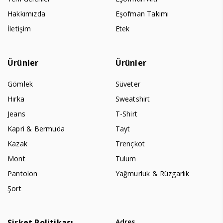
Hakkımızda
Eşofman Takımı
İletişim
Etek
Ürünler
Ürünler
Gömlek
Süveter
Hırka
Sweatshirt
Jeans
T-Shirt
Kapri & Bermuda
Tayt
Kazak
Trençkot
Mont
Tulum
Pantolon
Yağmurluk & Rüzgarlık
Şort
Şirket Politikası
Adres