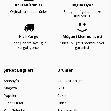
Kaliteli Ürünler
Uygun Fiyat
Orjinal kalitede ürünler
En uygun fiyatlarla size
sunuyoruz.
Hızlı Kargo
Müşteri Memnuniyeti
Siparişlerinizi aynı gün
100% Müşteri memnuniyet
kargoluyoruz.
garantisi.
Şirket Bilgileri
Ürünler
Anasayfa
Alt – Üst Takım
Mağaza
Bluz
Populer
Ceket
Süper Fırsat
Elbise
Yeni Gelenler
Eşofman Altı