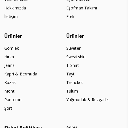
Hakkımızda
Eşofman Takımı
İletişim
Etek
Ürünler
Ürünler
Gömlek
Süveter
Hırka
Sweatshirt
Jeans
T-Shirt
Kapri & Bermuda
Tayt
Kazak
Trençkot
Mont
Tulum
Pantolon
Yağmurluk & Rüzgarlık
Şort
Şirket Politikası
Adres