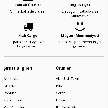
Kaliteli Ürünler
Uygun Fiyat
Orjinal kalitede ürünler
En uygun fiyatlarla size
sunuyoruz.
Hızlı Kargo
Müşteri Memnuniyeti
Siparişlerinizi aynı gün
100% Müşteri memnuniyet
kargoluyoruz.
garantisi.
Şirket Bilgileri
Ürünler
Anasayfa
Alt – Üst Takım
Mağaza
Bluz
Populer
Ceket
Süper Fırsat
Elbise
Yeni Gelenler
Eşofman Altı