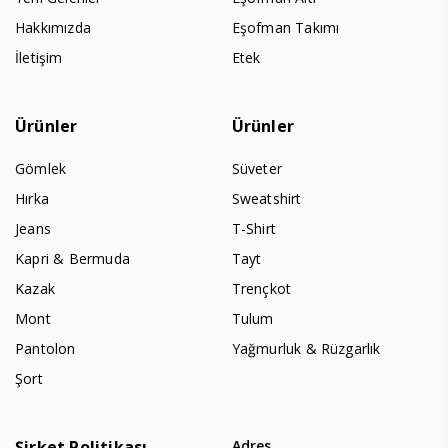
Hakkımızda
Eşofman Takımı
İletişim
Etek
Ürünler
Ürünler
Gömlek
Süveter
Hırka
Sweatshirt
Jeans
T-Shirt
Kapri & Bermuda
Tayt
Kazak
Trençkot
Mont
Tulum
Pantolon
Yağmurluk & Rüzgarlık
Şort
Şirket Politikası
Adres