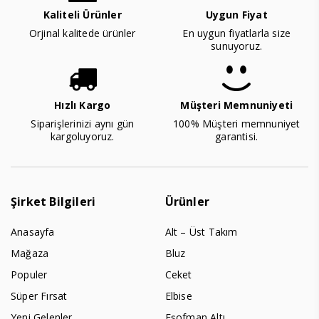
Kaliteli Ürünler
Uygun Fiyat
Orjinal kalitede ürünler
En uygun fiyatlarla size
sunuyoruz.
Hızlı Kargo
Müşteri Memnuniyeti
Siparişlerinizi aynı gün
100% Müşteri memnuniyet
kargoluyoruz.
garantisi.
Şirket Bilgileri
Ürünler
Anasayfa
Alt – Üst Takım
Mağaza
Bluz
Populer
Ceket
Süper Fırsat
Elbise
Yeni Gelenler
Eşofman Altı