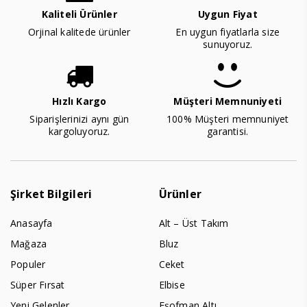
Kaliteli Ürünler
Uygun Fiyat
Orjinal kalitede ürünler
En uygun fiyatlarla size
sunuyoruz.
Hızlı Kargo
Müşteri Memnuniyeti
Siparişlerinizi aynı gün
100% Müşteri memnuniyet
kargoluyoruz.
garantisi.
Şirket Bilgileri
Ürünler
Anasayfa
Alt – Üst Takım
Mağaza
Bluz
Populer
Ceket
Süper Fırsat
Elbise
Yeni Gelenler
Eşofman Altı