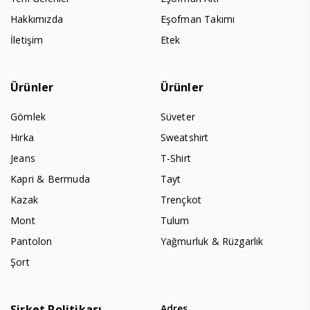
Hakkımızda
Eşofman Takımı
İletişim
Etek
Ürünler
Ürünler
Gömlek
Süveter
Hırka
Sweatshirt
Jeans
T-Shirt
Kapri & Bermuda
Tayt
Kazak
Trençkot
Mont
Tulum
Pantolon
Yağmurluk & Rüzgarlık
Şort
Şirket Politikası
Adres