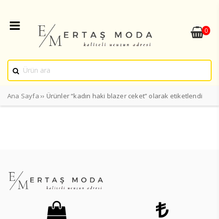
0
Ana Sayfa
›› Ürünler “kadın haki blazer ceket” olarak etiketlendi