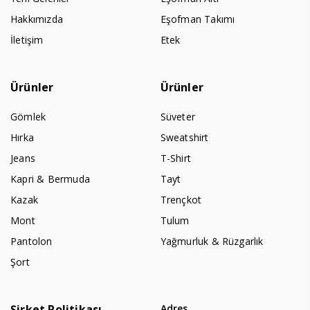
Hakkımızda
Eşofman Takımı
İletişim
Etek
Ürünler
Ürünler
Gömlek
Süveter
Hırka
Sweatshirt
Jeans
T-Shirt
Kapri & Bermuda
Tayt
Kazak
Trençkot
Mont
Tulum
Pantolon
Yağmurluk & Rüzgarlık
Şort
Şirket Politikası
Adres