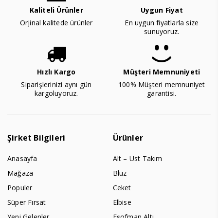
Kaliteli Ürünler
Uygun Fiyat
Orjinal kalitede ürünler
En uygun fiyatlarla size
sunuyoruz.
Hızlı Kargo
Müşteri Memnuniyeti
Siparişlerinizi aynı gün
100% Müşteri memnuniyet
kargoluyoruz.
garantisi.
Şirket Bilgileri
Ürünler
Anasayfa
Alt – Üst Takım
Mağaza
Bluz
Populer
Ceket
Süper Fırsat
Elbise
Yeni Gelenler
Eşofman Altı