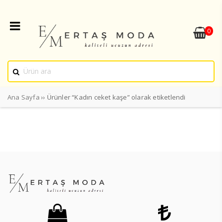
0
Ana Sayfa
›› Ürünler “Kadın ceket kaşe” olarak etiketlendi