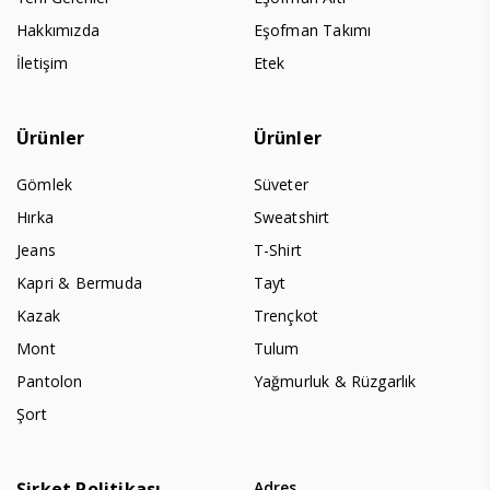
Hakkımızda
Eşofman Takımı
İletişim
Etek
Ürünler
Ürünler
Gömlek
Süveter
Hırka
Sweatshirt
Jeans
T-Shirt
Kapri & Bermuda
Tayt
Kazak
Trençkot
Mont
Tulum
Pantolon
Yağmurluk & Rüzgarlık
Şort
Şirket Politikası
Adres