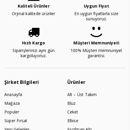
Kaliteli Ürünler
Uygun Fiyat
Orjinal kalitede ürünler
En uygun fiyatlarla size
sunuyoruz.
Hızlı Kargo
Müşteri Memnuniyeti
Siparişlerinizi aynı gün
100% Müşteri memnuniyet
kargoluyoruz.
garantisi.
Şirket Bilgileri
Ürünler
Anasayfa
Alt – Üst Takım
Mağaza
Bluz
Populer
Ceket
Süper Fırsat
Elbise
Yeni Gelenler
Eşofman Altı