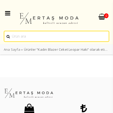
0
Ana Sayfa
›› Ürünler “Kadın Blazer Ceket Leopar Haki” olarak etiketlendi