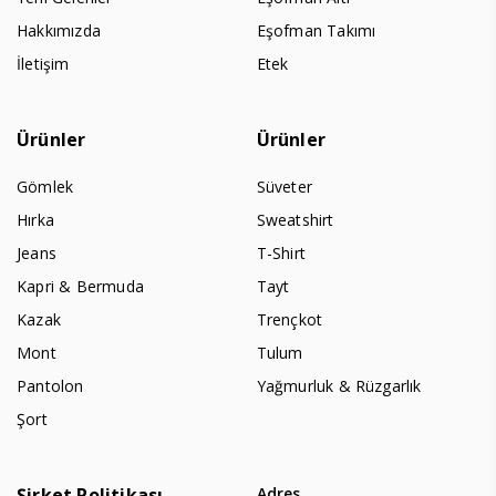
Hakkımızda
Eşofman Takımı
İletişim
Etek
Ürünler
Ürünler
Gömlek
Süveter
Hırka
Sweatshirt
Jeans
T-Shirt
Kapri & Bermuda
Tayt
Kazak
Trençkot
Mont
Tulum
Pantolon
Yağmurluk & Rüzgarlık
Şort
Şirket Politikası
Adres