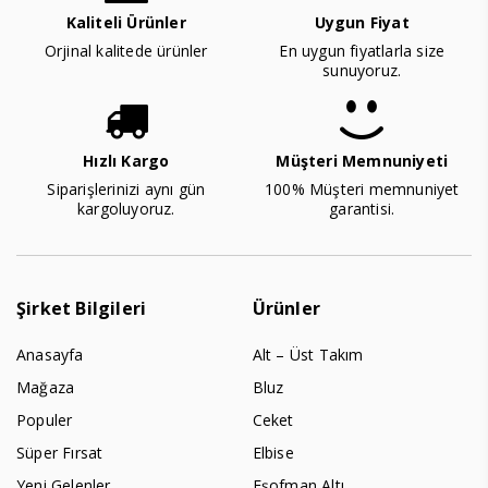
Kaliteli Ürünler
Uygun Fiyat
Orjinal kalitede ürünler
En uygun fiyatlarla size
sunuyoruz.
Hızlı Kargo
Müşteri Memnuniyeti
Siparişlerinizi aynı gün
100% Müşteri memnuniyet
kargoluyoruz.
garantisi.
Şirket Bilgileri
Ürünler
Anasayfa
Alt – Üst Takım
Mağaza
Bluz
Populer
Ceket
Süper Fırsat
Elbise
Yeni Gelenler
Eşofman Altı